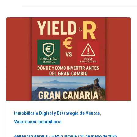
,
Inmobiliaria Digital y Estrategia de Ventas
Valoración Inmobiliaria
Alejandro Abreus - Hazlo simple
/
30 de mayo de 2026