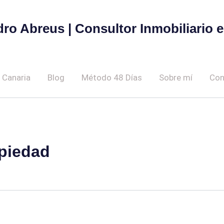
dro Abreus | Consultor Inmobiliario 
 Canaria
Blog
Método 48 Días
Sobre mí
Con
piedad