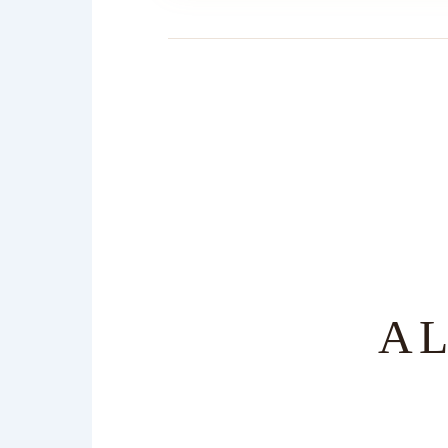
A
Ir
al