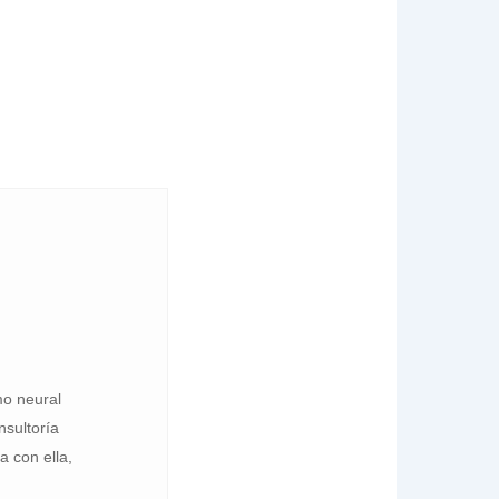
o neural
nsultoría
a con ella,