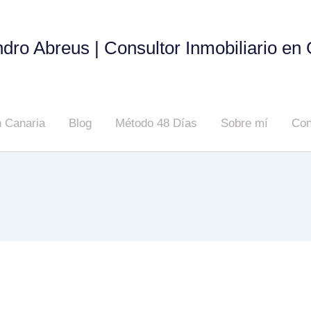
ndro Abreus | Consultor Inmobiliario en
 Canaria
Blog
Método 48 Días
Sobre mí
Con