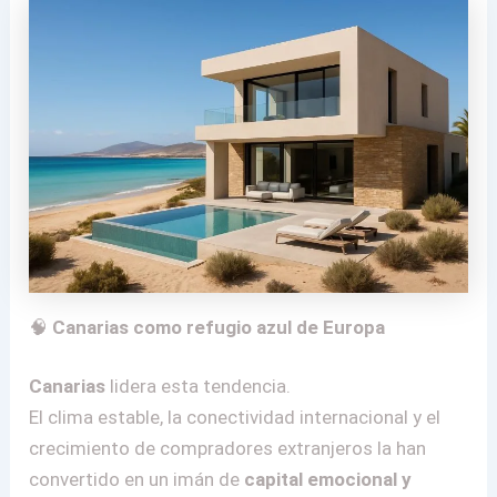
🧠
Canarias como refugio azul de Europa
Canarias
lidera esta tendencia.
El clima estable, la conectividad internacional y el
crecimiento de compradores extranjeros la han
convertido en un imán de
capital emocional y