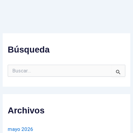
Búsqueda
B
u
s
c
a
r
p
Archivos
o
r
:
mayo 2026